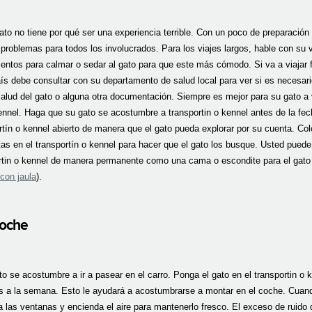
ato no tiene por qué ser una experiencia terrible. Con un poco de preparación
problemas para todos los involucrados. Para los viajes largos, hable con su v
ntos para calmar o sedar al gato para que este más cómodo. Si va a viajar f
aís debe consultar con su departamento de salud local para ver si es necesar
salud del gato o alguna otra documentación. Siempre es mejor para su gato a 
ennel. Haga que su gato se acostumbre a transportin o kennel antes de la fec
rtín o kennel abierto de manera que el gato pueda explorar por su cuenta. Co
itas en el transportín o kennel para hacer que el gato los busque. Usted puede
ortin o kennel de manera permanente como una cama o escondite para el gato 
con jaula
).
coche
o se acostumbre a ir a pasear en el carro. Ponga el gato en el transportin o k
s a la semana. Esto le ayudará a acostumbrarse a montar en el coche. Cuando
 las ventanas y encienda el aire para mantenerlo fresco. El exceso de ruido 