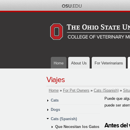
Home
About Us
For Veterinarians
Viajes
You are here
Home
»
For Pet Owners
»
Cats (Spanish)
»
Sit
Puede que algun
Cats
puede ser aterr
Dogs
Cats (Spanish)
Antes del 
Que Necesitan los Gatos