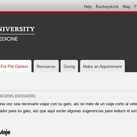
Skip to
Help
BuckeyeLink
Map
F
main
content
For Pet Owners
Resources
Giving
Make an Appointment
uaciones estresantes
a vez sea necesario viajar con su gato, asi se trate de un viaje corto al vete
ador para su gato, así que aquí están algunas sugerencias para reducir el est
viaje