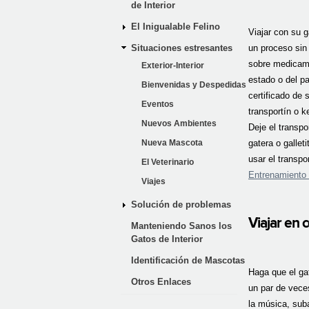
de Interior
El Inigualable Felino
Viajar con su g
Situaciones estresantes
un proceso sin 
sobre medicame
Exterior-Interior
estado o del p
Bienvenidas y Despedidas
certificado de 
Eventos
transportín o k
Nuevos Ambientes
Deje el transpo
Nueva Mascota
gatera o gallet
usar el transp
El Veterinario
Entrenamiento 
Viajes
Solución de problemas
Viajar en 
Manteniendo Sanos los
Gatos de Interior
Identificación de Mascotas
Haga que el gat
Otros Enlaces
un par de vece
la música, suba