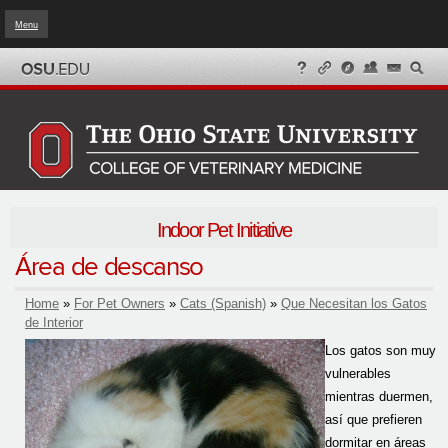
Menu
Skip to
main
content
Indoor Pet Initiative
Área de descanso
Home
»
For Pet Owners
»
Cats (Spanish)
»
Que Necesitan los Gatos
You are here
de Interior
Los gatos son muy
vulnerables
mientras duermen,
así que prefieren
dormitar en áreas