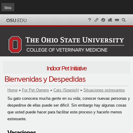
Menu
Skip to
main
content
Indoor Pet Initiative
Bienvenidas y Despedidas
Home
»
For Pet Owners
»
Cats (Spanish)
»
Situaciones estresantes
You are here
Su gato conocera mucha gente en su vida; conocer nuevas personas y
despedirse de ellas puede ser dificil. Sin embargo hay algunas cosas
que usted puede hacer para facilitar este proceso y hacerlo menos
estresante.
Vacaciones